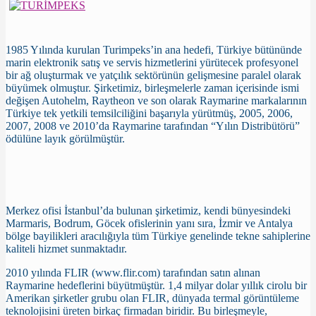
1985 Yılında kurulan Turimpeks’in ana hedefi, Türkiye bütününde
marin elektronik satış ve servis hizmetlerini yürütecek profesyonel
bir ağ oluşturmak ve yatçılık sektörünün gelişmesine paralel olarak
büyümek olmuştur. Şirketimiz, birleşmelerle zaman içerisinde ismi
değişen Autohelm, Raytheon ve son olarak Raymarine markalarının
Türkiye tek yetkili temsilciliğini başarıyla yürütmüş, 2005, 2006,
2007, 2008 ve 2010’da Raymarine tarafından “Yılın Distribütörü”
ödülüne layık görülmüştür.
Merkez ofisi İstanbul’da bulunan şirketimiz, kendi bünyesindeki
Marmaris, Bodrum, Göcek ofislerinin yanı sıra, İzmir ve Antalya
bölge bayilikleri aracılığıyla tüm Türkiye genelinde tekne sahiplerine
kaliteli hizmet sunmaktadır.
2010 yılında FLIR (www.flir.com) tarafından satın alınan
Raymarine hedeflerini büyütmüştür. 1,4 milyar dolar yıllık cirolu bir
Amerikan şirketler grubu olan FLIR, dünyada termal görüntüleme
teknolojisini üreten birkaç firmadan biridir. Bu birleşmeyle,