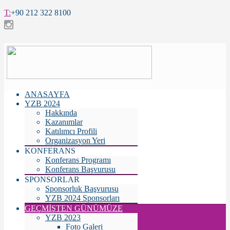
T:
+90 212 322 8100
ANASAYFA
YZB 2024
Hakkında
Kazanımlar
Katılımcı Profili
Organizasyon Yeri
KONFERANS
Konferans Programı
Konferans Başvurusu
SPONSORLAR
Sponsorluk Başvurusu
YZB 2024 Sponsorları
GEÇMİŞTEN GÜNÜMÜZE
YZB 2023
Foto Galeri