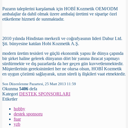
Pazarın taleplerini karşılamak için HOBİ Kozmetik OEM/ODM
ambalajlar da dahil olmak üzere ambalaj üretimi ve siparişe özel
etiketleme hizmeti de sunmaktadır.
2010 yılında Hindistan merkezli ve coğrafyasının lideri Dabur Ltd.
Şti. bünyesine katılan Hobi Kozmetik A.Ş.
modern üretim tesisleri ve güçlü ekonomik yapısı ile dünya çapında
bir şirket haline gelerek dünyanın dört bir yanına ihracat yapmayı
sürdürmekte ve dış pazarlarda da her geçen gün kuvvetlenmektedir.
Müşterilerinin gereksinimleri her ne olursa olsun, HOBİ Kozmetik
en uygun çözümü sağlayarak, uzun süreli iş ilişkileri vaat etmektedir.
Son Düzenlenme Pazartesi, 25 Mart 2013 11:59
Okunma
5406
defa
Kategori
DESTEK SPONSORLARI
Etiketler
hobby
destek sponsoru
fuar
yzb