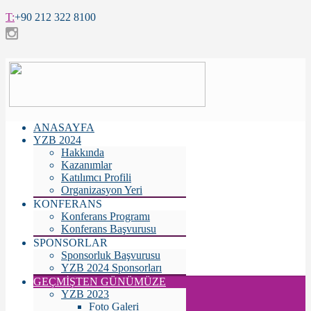
T:
+90 212 322 8100
ANASAYFA
YZB 2024
Hakkında
Kazanımlar
Katılımcı Profili
Organizasyon Yeri
KONFERANS
Konferans Programı
Konferans Başvurusu
SPONSORLAR
Sponsorluk Başvurusu
YZB 2024 Sponsorları
GEÇMİŞTEN GÜNÜMÜZE
YZB 2023
Foto Galeri