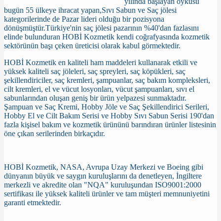
yılında başlayan öyküsü
bugün 55 ülkeye ihracat yapan,Sıvı Sabun ve Saç jölesi
kategorilerinde de Pazar lideri olduğu bir pozisyona
dönüşmüştür.Türkiye'nin saç jölesi pazarının %40'dan fazlasını
elinde bulunduran HOBİ Kozmetik kendi coğrafyasında kozmetik
sektörünün başı çeken üreticisi olarak kabul görmektedir.
HOBİ Kozmetik en kaliteli ham maddeleri kullanarak etkili ve
yüksek kaliteli saç jöleleri, saç spreyleri, saç köpükleri, saç
şekillendiriciler, saç kremleri, şampuanlar, saç bakım kompleksleri,
cilt kremleri, el ve vücut losyonları, vücut şampuanları, sıvı el
sabunlarından oluşan geniş bir ürün yelpazesi sunmaktadır.
Şampuan ve Saç Kremi, Hobby Jöle ve Saç Şekillendirici Serileri,
Hobby El ve Cilt Bakım Serisi ve Hobby Sıvı Sabun Serisi 190'dan
fazla kişisel bakım ve kozmetik ürününü barındıran ürünler listesinin
öne çıkan serilerinden birkaçıdır.
HOBİ Kozmetik, NASA, Avrupa Uzay Merkezi ve Boeing gibi
dünyanın büyük ve saygın kuruluşlarını da denetleyen, İngiltere
merkezli ve akredite olan "NQA" kuruluşundan ISO9001:2000
sertifikası ile yüksek kaliteli ürünler ve tam müşteri memnuniyetini
garanti etmektedir.