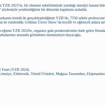
YZB 2023’te, bir olmanın sektörümüzde yarattığı sinerjiyi kanaat lider
r.” söylemiyle yenilendiğimiz bir dönemin kapılarını araladık.
arkanın temsili ile gerçekleştirdiğimiz YZB’de, 7558 sektör profesyon
at ile esinlendik; Gökhan Ünver Show’da keyifli ve eğlenceli anlara tanı
ceğimiz YZB 2024'te, organize gıda perakendesinin önde gelen firmalar
markalarımız arasında görmekten memnuniyet duyacağız.
ve Fuarı (YZB 2024)
rtasiye, Elektronik, Tekstil Ürünleri, Mağaza Tasarımları, Ekipmanları 