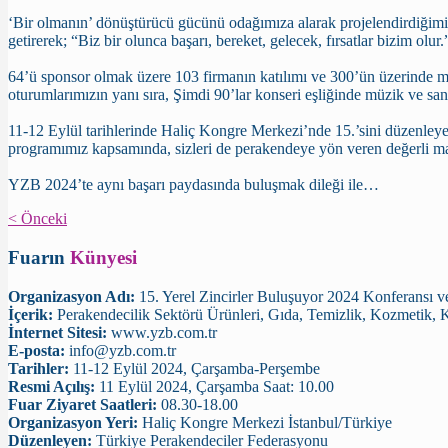
‘Bir olmanın’ dönüştürücü gücünü odağımıza alarak projelendirdiğimiz 
getirerek; “Biz bir olunca başarı, bereket, gelecek, fırsatlar bizim olu
64’ü sponsor olmak üzere 103 firmanın katılımı ve 300’ün üzerinde m
oturumlarımızın yanı sıra, Şimdi 90’lar konseri eşliğinde müzik ve san
11-12 Eylül tarihlerinde Haliç Kongre Merkezi’nde 15.’sini düzenleye
programımız kapsamında, sizleri de perakendeye yön veren değerli 
YZB 2024’te aynı başarı paydasında buluşmak dileği ile…
< Önceki
Fuarın
Künyesi
Organizasyon Adı:
15. Yerel Zincirler Buluşuyor 2024 Konferansı 
İçerik:
Perakendecilik Sektörü Ürünleri, Gıda, Temizlik, Kozmetik, Kı
İnternet Sitesi:
www.yzb.com.tr
E-posta:
info@yzb.com.tr
Tarihler:
11-12 Eylül 2024, Çarşamba-Perşembe
Resmi Açılış:
11 Eylül 2024, Çarşamba Saat: 10.00
Fuar Ziyaret Saatleri:
08.30-18.00
Organizasyon Yeri:
Haliç Kongre Merkezi İstanbul/Türkiye
Düzenleyen:
Türkiye Perakendeciler Federasyonu