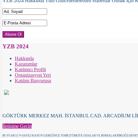
YZB 2024 Hakkında Tüm Güncellemelerden Haberdar Olmak İçin 
YZB 2024
Hakkında
Kazanımlar
Katılımcı Profili
Organizasyon Yeri
Katılım Başvurusu
GÖKTÜRK MERKEZ MAH. İSTANBUL CAD. ARCADİUM LİFE II N
İletişime Geçin
BU FUAR 5174 SAYILI KANUN GEREĞİNCE TOBB (TÜRKİYE ODALAR VE BORSALAR BİRLİĞİ) DE