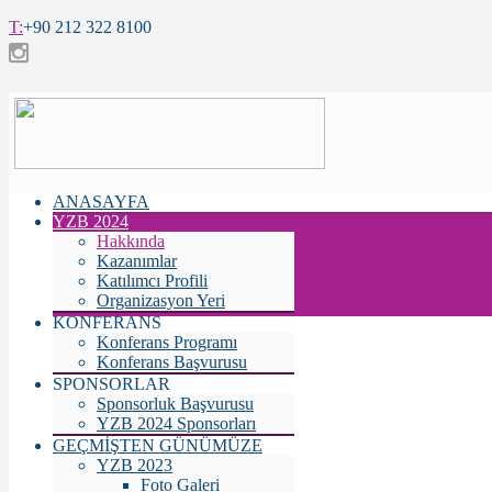
T:
+90 212 322 8100
ANASAYFA
YZB 2024
Hakkında
Kazanımlar
Katılımcı Profili
Organizasyon Yeri
KONFERANS
Konferans Programı
Konferans Başvurusu
SPONSORLAR
Sponsorluk Başvurusu
YZB 2024 Sponsorları
GEÇMİŞTEN GÜNÜMÜZE
YZB 2023
Foto Galeri