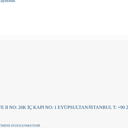
Kaydolun
O: 26K İÇ KAPI NO: 1 EYÜPSULTAN/İSTANBUL T: +90 212 3
NETİMİNDE DÜZENLENMEKTEDİR.