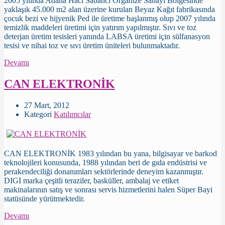
2005 yılında Adana Hacı Sabancı Organize Sanayi Bölgesinde
yaklaşık 45.000 m2 alan üzerine kurulan Beyaz Kağıt fabrikasında
çocuk bezi ve hijyenik Ped ile üretime başlanmış olup 2007 yılında
temizlik maddeleri üretimi için yatırım yapılmıştır. Sıvı ve toz
deterjan üretim tesisleri yanında LABSA üretimi için sülfanasyon
tesisi ve nihai toz ve sıvı üretim üniteleri bulunmaktadır.
Devamı
CAN ELEKTRONİK
27 Mart, 2012
Kategori
Katılımcılar
CAN ELEKTRONİK 1983 yılından bu yana, bilgisayar ve barkod
teknolojileri konusunda, 1988 yılından beri de gıda endüstrisi ve
perakendeciliği donanımları sektörlerinde deneyim kazanmıştır.
DIGI marka çeşitli teraziler, basküller, ambalaj ve etiket
makinalarının satış ve sonrası servis hizmetlerini halen Süper Bayi
statüsünde yürütmektedir.
Devamı