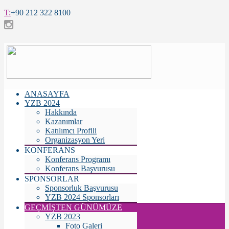
T:
+90 212 322 8100
ANASAYFA
YZB 2024
Hakkında
Kazanımlar
Katılımcı Profili
Organizasyon Yeri
KONFERANS
Konferans Programı
Konferans Başvurusu
SPONSORLAR
Sponsorluk Başvurusu
YZB 2024 Sponsorları
GEÇMİŞTEN GÜNÜMÜZE
YZB 2023
Foto Galeri