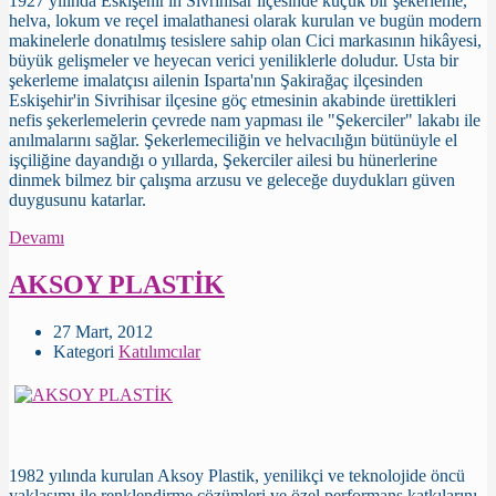
1927 yılında Eskişehir'in Sivrihisar ilçesinde küçük bir şekerleme,
helva, lokum ve reçel imalathanesi olarak kurulan ve bugün modern
makinelerle donatılmış tesislere sahip olan Cici markasının hikâyesi,
büyük gelişmeler ve heyecan verici yeniliklerle doludur. Usta bir
şekerleme imalatçısı ailenin Isparta'nın Şakirağaç ilçesinden
Eskişehir'in Sivrihisar ilçesine göç etmesinin akabinde ürettikleri
nefis şekerlemelerin çevrede nam yapması ile "Şekerciler" lakabı ile
anılmalarını sağlar. Şekerlemeciliğin ve helvacılığın bütünüyle el
işçiliğine dayandığı o yıllarda, Şekerciler ailesi bu hünerlerine
dinmek bilmez bir çalışma arzusu ve geleceğe duydukları güven
duygusunu katarlar.
Devamı
AKSOY PLASTİK
27 Mart, 2012
Kategori
Katılımcılar
1982 yılında kurulan Aksoy Plastik, yenilikçi ve teknolojide öncü
yaklaşımı ile renklendirme çözümleri ve özel performans katkılarını