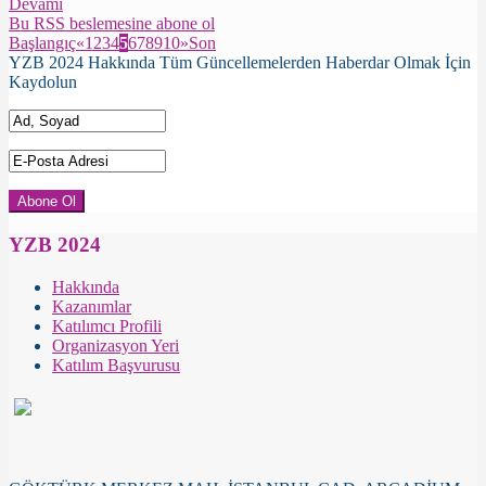
Devamı
Bu RSS beslemesine abone ol
Başlangıç
«
1
2
3
4
5
6
7
8
9
10
»
Son
YZB 2024 Hakkında Tüm Güncellemelerden Haberdar Olmak İçin
Kaydolun
YZB 2024
Hakkında
Kazanımlar
Katılımcı Profili
Organizasyon Yeri
Katılım Başvurusu