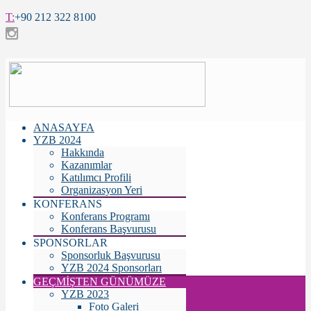
T:
+90 212 322 8100
ANASAYFA
YZB 2024
Hakkında
Kazanımlar
Katılımcı Profili
Organizasyon Yeri
KONFERANS
Konferans Programı
Konferans Başvurusu
SPONSORLAR
Sponsorluk Başvurusu
YZB 2024 Sponsorları
GEÇMİŞTEN GÜNÜMÜZE
YZB 2023
Foto Galeri