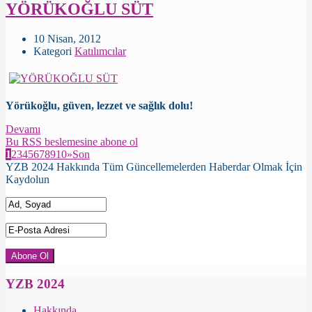
YÖRÜKOĞLU SÜT
10 Nisan, 2012
Kategori
Katılımcılar
Yörükoğlu, güven, lezzet ve sağlık dolu!
Devamı
Bu RSS beslemesine abone ol
1
2
3
4
5
6
7
8
9
10
»
Son
YZB 2024 Hakkında Tüm Güncellemelerden Haberdar Olmak İçin
Kaydolun
YZB 2024
Hakkında