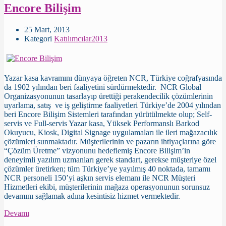
Encore Bilişim
25 Mart, 2013
Kategori
Katılımcılar2013
Yazar kasa kavramını dünyaya öğreten NCR, Türkiye coğrafyasında
da 1902 yılından beri faaliyetini sürdürmektedir. NCR Global
Organizasyonunun tasarlayıp ürettiği perakendecilik çözümlerinin
uyarlama, satış ve iş geliştirme faaliyetleri Türkiye’de 2004 yılından
beri Encore Bilişim Sistemleri tarafından yürütülmekte olup; Self-
servis ve Full-servis Yazar kasa, Yüksek Performanslı Barkod
Okuyucu, Kiosk, Digital Signage uygulamaları ile ileri mağazacılık
çözümleri sunmaktadır. Müşterilerinin ve pazarın ihtiyaçlarına göre
“Çözüm Üretme” vizyonunu hedeflemiş Encore Bilişim’in
deneyimli yazılım uzmanları gerek standart, gerekse müşteriye özel
çözümler üretirken; tüm Türkiye’ye yayılmış 40 noktada, tamamı
NCR personeli 150’yi aşkın servis elemanı ile NCR Müşteri
Hizmetleri ekibi, müşterilerinin mağaza operasyonunun sorunsuz
devamını sağlamak adına kesintisiz hizmet vermektedir.
Devamı