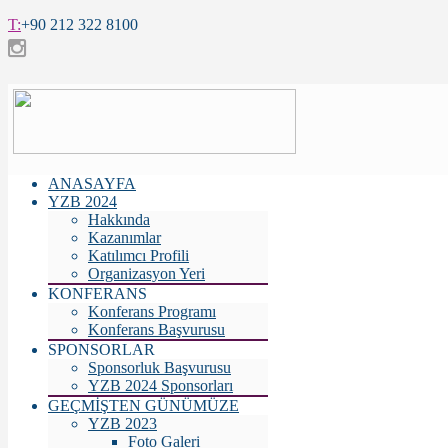
T:
+90 212 322 8100
ANASAYFA
YZB 2024
Hakkında
Kazanımlar
Katılımcı Profili
Organizasyon Yeri
KONFERANS
Konferans Programı
Konferans Başvurusu
SPONSORLAR
Sponsorluk Başvurusu
YZB 2024 Sponsorları
GEÇMİŞTEN GÜNÜMÜZE
YZB 2023
Foto Galeri